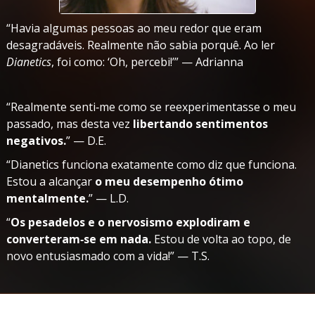
“Havia algumas pessoas ao meu redor que eram
desagradáveis. Realmente não sabia porquê. Ao ler
Dianetics
, foi como: ‘Oh, percebi!’” — Adrianna
“Realmente senti‑me como se reexperimentasse o meu
passado, mas desta vez
libertando sentimentos
negativos.
” — D.E.
“Dianetics funciona exatamente como diz que funciona.
Estou a alcançar
o meu desempenho ótimo
mentalmente.
” — L.D.
“
Os pesadelos e o nervosismo explodiram e
converteram‑se em nada.
Estou de volta ao topo, de
novo entusiasmado com a vida!” — T.S.