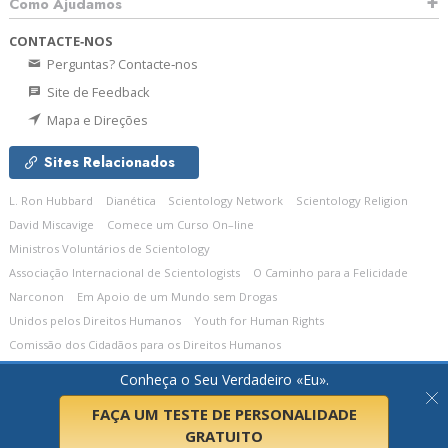
Como Ajudamos
CONTACTE‑NOS
Perguntas? Contacte‑nos
Site de Feedback
Mapa e Direções
Sites Relacionados
L. Ron Hubbard
Dianética
Scientology Network
Scientology Religion
David Miscavige
Comece um Curso On–line
Ministros Voluntários de Scientology
Associação Internacional de Scientologists
O Caminho para a Felicidade
Narconon
Em Apoio de um Mundo sem Drogas
Unidos pelos Direitos Humanos
Youth for Human Rights
Comissão dos Cidadãos para os Direitos Humanos
Conheça o Seu Verdadeiro «Eu».
© 2026
Church of Scientology Celebrity Centre International.
Todos os Direitos
Reservados.
Política de Privacidade
•
Política de Cookies
•
Termos de Utilização
•
Aviso Legal
FAÇA UM TESTE DE PERSONALIDADE
GRATUITO