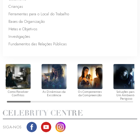
Crianças
Ferramentas para o Local do Trabalho
Bases da Organização
Metas e Objetivos
Investigações
Fundamentos das Relações Públicas
Como Resolver
As Dinâmicas da
Os Componentes
Soluções para
Conflitos
Existência
da Compreensão
Um Ambiente
Perigoso
SIGA‑NOS