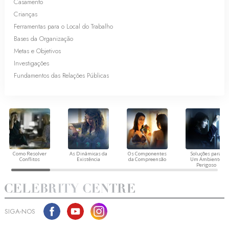
Casamento
Crianças
Ferramentas para o Local do Trabalho
Bases da Organização
Metas e Objetivos
Investigações
Fundamentos das Relações Públicas
Como Resolver
As Dinâmicas da
Os Componentes
Soluções para
Conflitos
Existência
da Compreensão
Um Ambiente
Perigoso
SIGA‑NOS