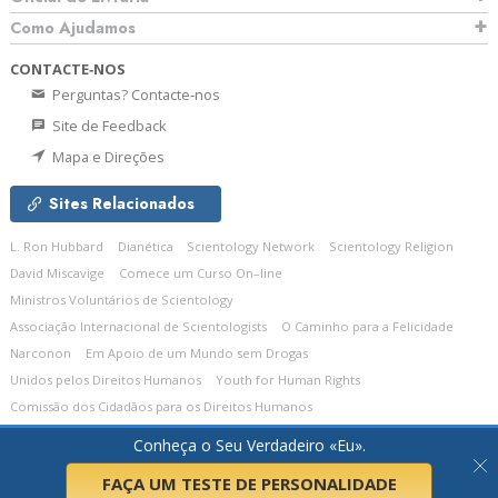
Como Ajudamos
CONTACTE‑NOS
Perguntas? Contacte‑nos
Site de Feedback
Mapa e Direções
Sites Relacionados
L. Ron Hubbard
Dianética
Scientology Network
Scientology Religion
David Miscavige
Comece um Curso On–line
Ministros Voluntários de Scientology
Associação Internacional de Scientologists
O Caminho para a Felicidade
Narconon
Em Apoio de um Mundo sem Drogas
Unidos pelos Direitos Humanos
Youth for Human Rights
Comissão dos Cidadãos para os Direitos Humanos
Conheça o Seu Verdadeiro «Eu».
© 2026
Church of Scientology Celebrity Centre International.
Todos os Direitos
Reservados.
Política de Privacidade
•
Política de Cookies
•
Termos de Utilização
•
Aviso Legal
FAÇA UM TESTE DE PERSONALIDADE