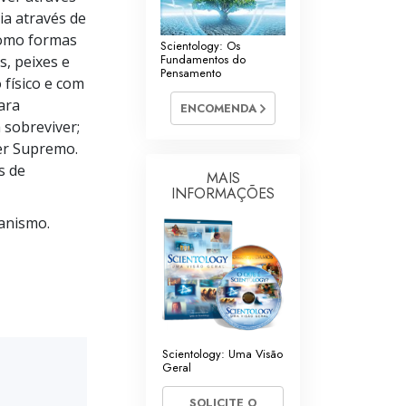
ia através de
como formas
Scientology: Os
Fundamentos do
s, peixes e
Pensamento
 físico e com
ara
ENCOMENDA
 sobreviver;
Ser Supremo.
s de
MAIS
INFORMAÇÕES
ianismo.
Scientology: Uma Visão
Geral
SOLICITE O