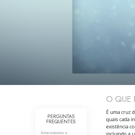
O QUE 
É uma cruz d
PERGUNTAS
quais cada i
FREQUENTES
existência c
Antecedentes e
incluindo a 