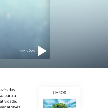
Ministros Voluntários de Scientology
Ver Vídeo
ravés das
LIVROS
so para a
atividade,
iver através