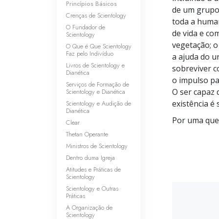
Princípios Básicos
de um grupo 
Crenças de Scientology
toda a huma
O Fundador de
de vida e co
Scientology
vegetação; o 
O Que é Que Scientology
Faz pelo Indivíduo
a ajuda do u
Livros de Scientology e
sobreviver c
Dianética
o impulso pa
Serviços de Formação de
O ser capaz 
Scientology e Dianética
existência é 
Scientology e Audição de
Dianética
Por uma ques
Clear
Thetan Operante
Ministros de Scientology
Dentro duma Igreja
Atitudes e Práticas de
Scientology
Scientology e Outras
Práticas
A Organização de
Scientology