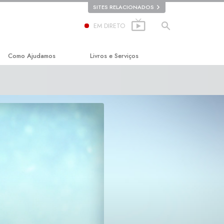
SITES RELACIONADOS
EM DIRETO
Como Ajudamos
Livros e Serviços
ca
O Caminho para a Felicidade
Livros para Principiantes
Escolástica Aplicada
Audiolivros
Criminon
Conferências Introdutórias
ção
Narconon
Filmes Introdutórios
A Verdade sobre as Drogas
Serviços Introdutórios
Unidos para os Direitos Humanos
Comissão dos Cidadãos para os
Direitos Humanos