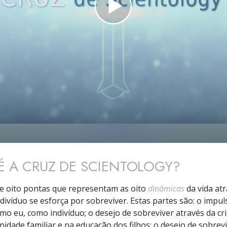
Amor e Ódio –
O que é a Grandeza?
É A CRUZ DE SCIENTOLOGY?
e oito pontas que representam as oito
dinâmicas
da vida at
ndivíduo se esforça por sobreviver. Estas partes são: o impul
omo eu, como indivíduo; o desejo de sobreviver através da cri
unidade familiar e na educação dos filhos; o desejo de sobrev