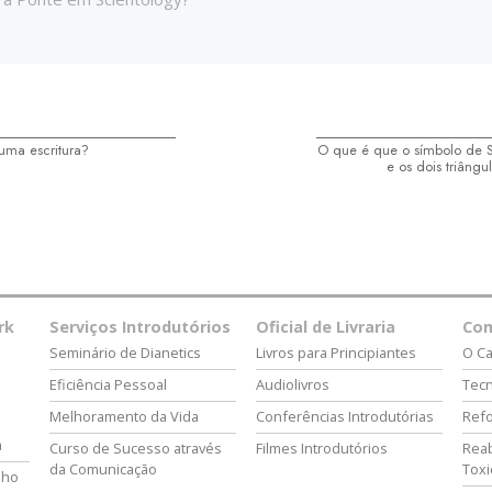
uma escritura?
O que é que o símbolo de S
e os dois triângu
rk
Serviços Introdutórios
Oficial de Livraria
Co
Seminário de Dianetics
Livros para Principiantes
O Ca
Eficiência Pessoal
Audiolivros
Tecn
Melhoramento da Vida
Conferências Introdutórias
Refo
a
Curso de Sucesso através
Filmes Introdutórios
Reab
da Comunicação
Tox
lho