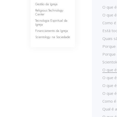
Gestão da Igreja
O que é 
Religious Technology
Center
O que é
Tecnologia Espiritual da
Como é 
Igreja
Está to
Financiamento da Igreja
Scientology na Sociedade
Quais sã
Porque 
Porque 
Sciento
O que é
O que é
O que é
O que é
Como é 
Qual é a
O que é