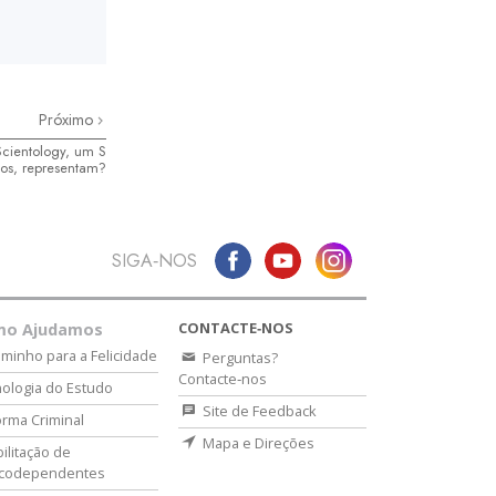
Próximo
cientology, um S
los, representam?
SIGA‑NOS
CONTACTE‑NOS
mo Ajudamos
minho para a Felicidade
Perguntas?
Contacte‑nos
ologia do Estudo
Site de Feedback
rma Criminal
Mapa e Direções
ilitação de
icodependentes